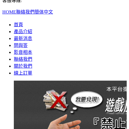
客服專線:
HOME
聯絡我們
簡体中文
首頁
產品介紹
最新消息
問與答
影音相本
聯絡我們
關於我們
線上訂單