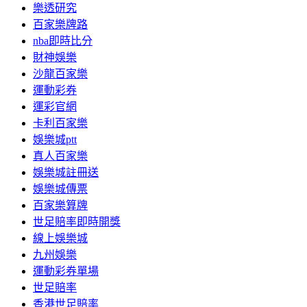
樂透研究
百家樂牌路
nba即時比分
財神娛樂
沙龍百家樂
運動彩券
運彩官網
卡利百家樂
娛樂城ptt
真人百家樂
娛樂城註冊送
娛樂城傳票
百家樂算牌
世足賠率即時開獎
線上娛樂城
九州娛樂
運動彩券單場
世足賠率
香港世足賠率