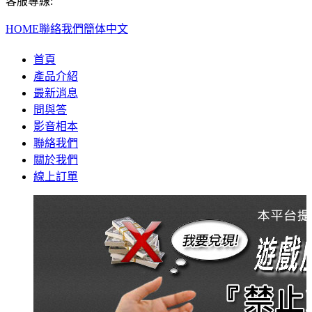
客服專線:
HOME
聯絡我們
簡体中文
首頁
產品介紹
最新消息
問與答
影音相本
聯絡我們
關於我們
線上訂單