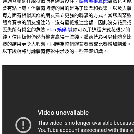
通過互聯網在線投放所有體育投注。
娛樂城推薦ptt
雖然它可能
會有點上癮，但體育賭博的目的是為了娛樂和娛樂，以及與體
育方面有相似興趣的朋友建立更強的聯繫的方式。當您與某些
體育賽事的朋友投注時，沒有最低投注金額，因此沒有花費或
丟失所有資金的危險。
leo 娛樂 城
你可以用這種方式花很少的
錢，信用板但仍然有機會贏得一些錢。體育博彩可以使體育比
賽的結果更令人興奮，同時為整個體育賽事或比賽增加刺激。
以下段落將討論體育博彩中涉及的一些基礎知識。