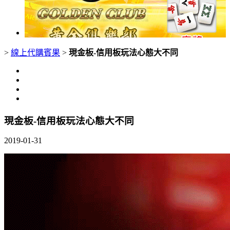
>
線上代購賓果
>
現金板-信用板玩法心態大不同
現金板-信用板玩法心態大不同
2019-01-31