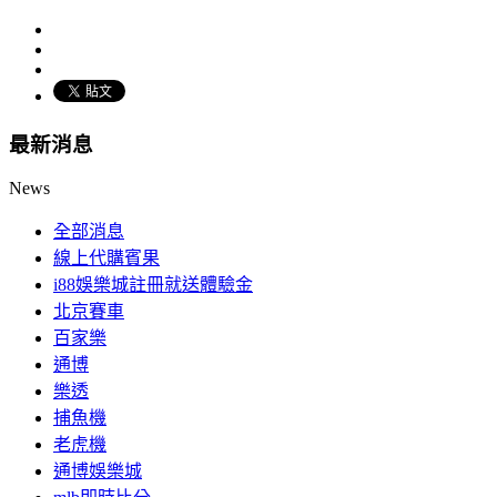
最新消息
News
全部消息
線上代購賓果
i88娛樂城註冊就送體驗金
北京賽車
百家樂
通博
樂透
捕魚機
老虎機
通博娛樂城