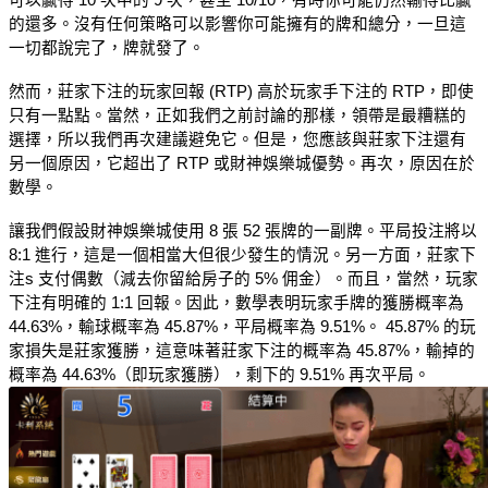
可以贏得 10 次中的 9 次，甚至 10/10，有時你可能仍然輸得比贏
的還多。沒有任何策略可以影響你可能擁有的牌和總分，一旦這
一切都說完了，牌就發了。
然而，莊家下注的玩家回報 (RTP) 高於玩家手下注的 RTP，即使
只有一點點。當然，正如我們之前討論的那樣，領帶是最糟糕的
選擇，所以我們再次建議避免它。但是，您應該與莊家下注還有
另一個原因，它超出了 RTP 或財神娛樂城優勢。再次，原因在於
數學。
讓我們假設財神娛樂城使用 8 張 52 張牌的一副牌。平局投注將以 
8:1 進行，這是一個相當大但很少發生的情況。另一方面，莊家下
注s 支付偶數（減去你留給房子的 5% 佣金）。而且，當然，玩家
下注有明確的 1:1 回報。因此，數學表明玩家手牌的獲勝概率為 
44.63%，輸球概率為 45.87%，平局概率為 9.51%。 45.87% 的玩
家損失是莊家獲勝，這意味著莊家下注的概率為 45.87%，輸掉的
概率為 44.63%（即玩家獲勝），剩下的 9.51% 再次平局。