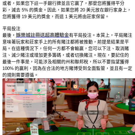
或者，如果您下註一手銀行牌並且它贏了，那麼您將獲得平分
彩，減去 5% 的獎金。因此，如果您將 20 美元放在銀行家身上，
您將獲得 19 美元的獎金，而這 1 美元將由莊家保留。
平局投注
娛樂城註冊送超高體驗金
最後，
有平局投注。本質上，平局賭注
意味著玩家和莊家手上的所有賭注都將被推動，前提是結果是平
局。在這種情況下，任何一方都不會輸贏，您可以下注、取消賭
注、減少賭注或增加更多籌碼，或者切換賭注。現在，要記住的
最後一件事是，可能涉及相關的州和聯邦稅，所以不要指望獲得 
100% 的贏利，因為在合法的地方賭博受到全面監管，並且有一定
的規則需要遵循。