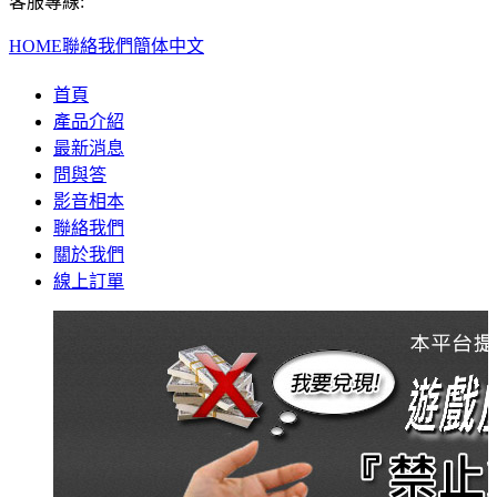
客服專線:
HOME
聯絡我們
簡体中文
首頁
產品介紹
最新消息
問與答
影音相本
聯絡我們
關於我們
線上訂單