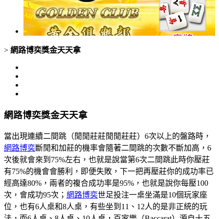
>
網路博奕獎金天天拿
網路博奕獎金天天拿
當出現連續二間跳（閒閒莊莊閒閒莊莊）6次以上的盤路時，
網路博奕
斷閒和加莊的機率會隨著二間跳的次數不斷加高，6
次後就會來到75%左右，也就是說當第6次二間跳此時你壓莊
有75%的機會會勝利，即便失敗，下一把再壓莊你的成功率已
經高達80%，兩者的複合成功率是95%，也就是說你每壓100
次，會成功95次；
網路博奕
世足投注一桌坐滿是10個玩家座
位，也有6人桌和8人桌，有些坐到11、12人的是非正統的玩
法，而6人桌、8人桌、10人桌，百家樂（Baccarat）源自十五