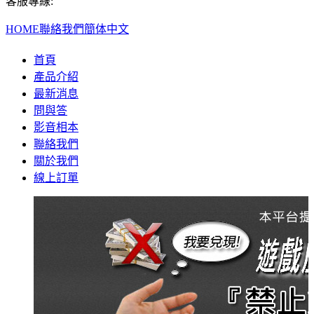
客服專線:
HOME
聯絡我們
簡体中文
首頁
產品介紹
最新消息
問與答
影音相本
聯絡我們
關於我們
線上訂單