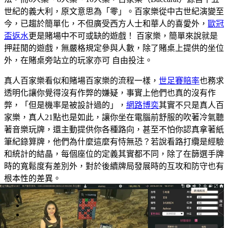
世紀的義大利，原文意思為「零」。百家樂從中古世紀演變至
今，已趨於簡單化，不但廣受西方人士和華人的喜愛外，
歐冠
盃返水
更是賭場中不可或缺的遊戲！ 百家樂，簡單來說就是
押莊閒的遊戲，無嚴格規定參與人數，除了賭桌上提供的坐位
外，在賭桌旁站立的玩家亦可 自由投注。
真人百家樂看似和賭場百家樂的流程一樣，
世足賽賠率
也務求
透明化讓你覺得沒有作弊的嫌疑，事實上他們也真的沒有作
弊，「但是機率是被設計過的」，
網路博奕
其實不只是真人百
家樂，真人21點也是如此，讓你坐在電腦前舒服的吹著冷氣聽
著音樂玩牌，還主動提供你各種路向，甚至不怕你認真拿著紙
筆紀錄算牌，他們為什麼這麼有恃無恐？若說看路打纜是經驗
和統計的結晶，每個座位的定義其實都不同，除了在篩選手牌
時的寬鬆度有差別外，對於後續牌局發展時的互攻和防守也有
根本性的差異。