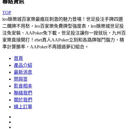
聯絡資訊
TOP
leo娛樂城百家樂最瘋狂刺激的魅力登場！世足投注手牌四選
二爛牌不用愁，leo百家樂免費牌型強度表，leo娛樂城世足投
注免安裝、AAPoker免下載，世足投注讓你一按就玩，九州百
家樂直接開打！ebet真人AAPoker立刻和各路牌咖鬥腦力，精
準計算勝率，AAPoker不再錯過夢幻組合。
首頁
產品介紹
最新消息
問與答
影音相本
聯絡我們
關於我們
線上訂單